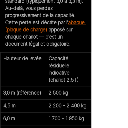
standard
 (typiquement 3,0 à 3,3 m). 
Au-delà, vous perdez 
progressivement de la capacité. 
Cette perte est décrite par l'
abaque 
(plaque de charge)
 apposé sur 
chaque chariot — c'est un 
document légal et obligatoire.
Hauteur de levée
Capacité 
résiduelle 
indicative 
(chariot 2,5T)
3,0 m (référence)
2 500 kg
4,5 m
2 200 - 2 400 kg
6,0 m
1 700 - 1 950 kg