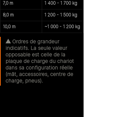
7,0 m
1 400 - 1 700 kg
8,0 m
1 200 - 1 500 kg
10,0 m
~1 000 - 1 200 kg
⚠️ Ordres de grandeur 
indicatifs. La seule valeur 
opposable est celle de la 
plaque de charge du chariot 
dans sa configuration réelle 
(mât, accessoires, centre de 
charge, pneus).