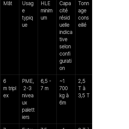
Mât
Usag
HLE 
Capa
Tonn
e 
minim
cité 
age 
typiq
um
résid
cons
ue
uelle 
eillé
indica
tive 
selon 
confi
gurati
on
6 
PME,
6,5 - 
~1 
2,5 
m
 tripl
 2-3 
7 m
700 
T à 
ex
nivea
kg à 
3,5 T
ux 
6m
palett
iers