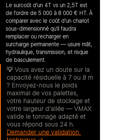
Le surcoût d'un 4T vs un 2,5T est 
de l'ordre de 5 000 à 8 000 € HT. À 
comparer avec le coût d'un chariot 
sous-dimensionné qu'il faudra 
remplacer ou recharger en 
surcharge permanente — usure mât, 
hydraulique, transmission, et risque 
de basculement.
💡 
Vous avez un doute sur la 
capacité résiduelle à 7 ou 8 m 
?
 Envoyez-nous le poids 
maximal de vos palettes, 
votre hauteur de stockage et 
votre largeur d'allée — VMAX 
valide le tonnage adapté et 
vous répond sous 24 h. 
Demander une validation 
technique →