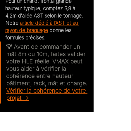
Pour un chariot frontal grande 
hauteur typique, comptez 
3,8 à 
4,2m d'allée AST
 selon le tonnage. 
Notre 
article dédié à l'AST et au 
rayon de braquage
 donne les 
formules précises.
💡 
Avant de commander un 
mât 8m ou 10m, faites valider 
votre HLE réelle.
 VMAX peut 
vous aider à vérifier la 
cohérence entre hauteur 
bâtiment, rack, mât et charge. 
Vérifier la cohérence de votre 
projet →
3. Arbre de décision : les 
5 questions avant de 