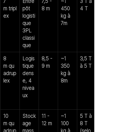
7 
Entre
7,5 - 
~1 
3 T à 
m
 tripl
pôt 
8 m
450 
4 T
ex
logisti
kg à 
que 
7m
3PL 
classi
que
8 
Logis
8,5 - 
~1 
3,5 T 
m
 qu
tique 
9 m
350 
à 5 T
adrup
dens
kg à 
lex
e, 4 
8m
nivea
ux
10 
Stock
11 - 
~1 
5 T à 
m
 qu
age 
12 m
100 
8 T 
adrup
mass
kg à 
(selo