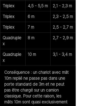
Triplex
4,5 - 5,5 m
2,1 - 2,3 m
Triplex
6 m
2,3 - 2,5 m
Triplex
7 m
2,5 - 2,7 m
Quadruple
8 m
2,7 - 2,9 m
x
Quadruple
10 m
3,1 - 3,4 m
x
Conséquence : un chariot avec mât 
10m replié 
ne passe pas dans une 
porte standard de 3m
 et ne peut 
pas être chargé sur un camion 
classique. Pour cette raison, les 
mâts 10m sont quasi exclusivement 