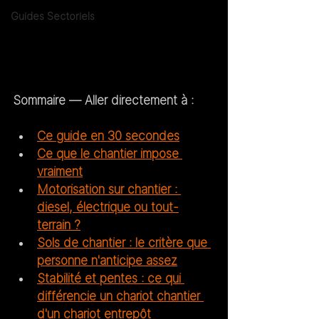
Guides Sectoriels
Sommaire — Aller directement à :
Ce guide en 30 secondes
Ce que le chantier impose 
vraiment
Motorisation sur chantier : 
diesel, électrique ou tout-
terrain ?
Sols de chantier : le critère que 
personne n'anticipe assez
Stabilité et pentes : ce qui 
différencie un chariot chantier 
d'un chariot entrepôt