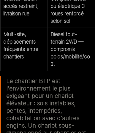
accès restreint, 
ou électrique 3 
livraison rue
roues renforcé 
selon sol
Multi-site, 
Diesel tout-
déplacements 
terrain 2WD — 
fréquents entre 
compromis 
chantiers
poids/mobilité/co
ût
Le chantier BTP est 
l'environnement le plus 
exigeant pour un chariot 
élévateur : sols instables, 
pentes, intempéries, 
cohabitation avec d'autres 
engins. Un chariot sous-
dimensionné sur chantier est 