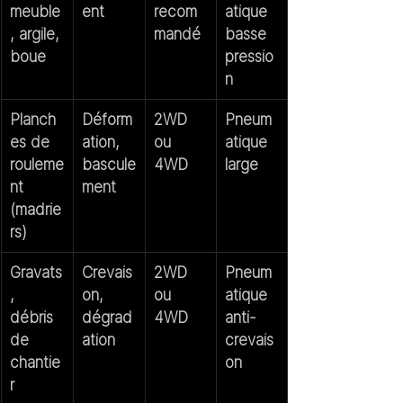
meuble
ent
recom
atique 
, argile, 
mandé
basse 
boue
pressio
n
Planch
Déform
2WD 
Pneum
es de 
ation, 
ou 
atique 
rouleme
bascule
4WD
large
nt 
ment
(madrie
rs)
Gravats
Crevais
2WD 
Pneum
, 
on, 
ou 
atique 
débris 
dégrad
4WD
anti-
de 
ation
crevais
chantie
on
r