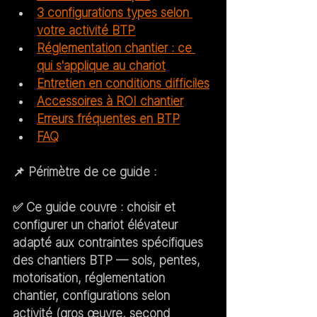
3 configurations types selon 
votre activité BTP
Réglementation chantier : ce 
qui s'applique au chariot
Entretien en conditions difficiles
Accessoires à ROI chantier
Erreurs fréquentes en BTP
FAQ
📌 
Périmètre de ce guide :
✅ 
Ce guide couvre :
 choisir et 
configurer un chariot élévateur 
adapté aux contraintes spécifiques 
des chantiers BTP — sols, pentes, 
motorisation, réglementation 
chantier, configurations selon 
activité (gros œuvre, second 