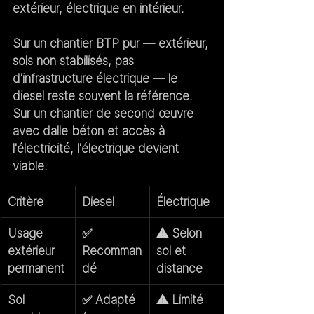
extérieur, électrique en intérieur.
Sur un chantier BTP pur — extérieur, 
sols non stabilisés, pas 
d'infrastructure électrique — le 
diesel reste souvent la référence. 
Sur un chantier de second œuvre 
avec dalle béton et accès à 
l'électricité, l'électrique devient 
viable.
Critère
Diesel
Électrique
Usage 
✅ 
⚠️ Selon 
extérieur 
Recomman
sol et 
permanent
dé
distance
Sol 
✅ Adapté 
⚠️ Limité