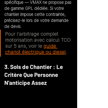
spécifique — VMAX ne propose pas 
de gamme GPL dédiée. Si votre 
chantier impose cette contrainte, 
précisez-le lors de votre demande 
de devis.
Pour l'arbitrage complet 
motorisation avec calcul TCO 
sur 5 ans, voir le 
guide 
chariot électrique ou diesel
.
3. Sols de Chantier : Le 
Critère Que Personne 
N'anticipe Assez