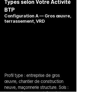
Types selon Votre Activité 
BTP
Configuration A — Gros œuvre, 
terrassement, VRD
Profil type :
 entreprise de gros 
œuvre, chantier de construction 
neuve, maçonnerie structure. Sols : 
terre, argile, gravats, béton frais. 
Charges : palettes de parpaings, 
sacs ciment, poutrelles, banches. 