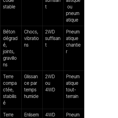
coulé 
suffisan
astique
stable
t
 ou 
pneum
atique
Béton 
Chocs, 
2WD 
Pneum
dégrad
vibratio
suffisan
atique 
é, 
ns
t
chantie
joints, 
r
gravillo
ns
Terre 
Glissan
2WD 
Pneum
compa
ce par 
ou 
atique 
ctée, 
temps 
4WD
tout-
stabilis
humide
terrain
é
Terre 
Enlisem
4WD 
Pneum