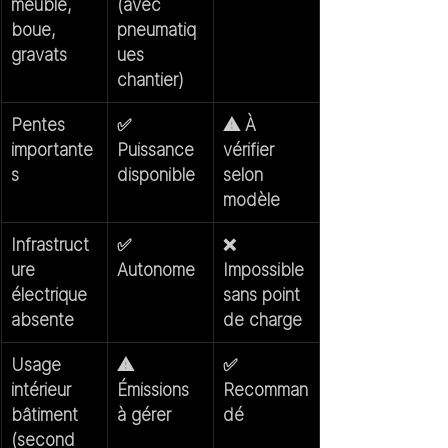
meuble, 
(avec 
boue, 
pneumatiq
gravats
ues 
chantier)
Pentes 
✅ 
⚠️ À 
importante
Puissance 
vérifier 
s
disponible
selon 
modèle
Infrastruct
✅ 
❌ 
ure 
Autonome
Impossible 
électrique 
sans point 
absente
de charge
Usage 
⚠️ 
✅ 
intérieur 
Émissions 
Recomman
bâtiment 
à gérer
dé
(second 