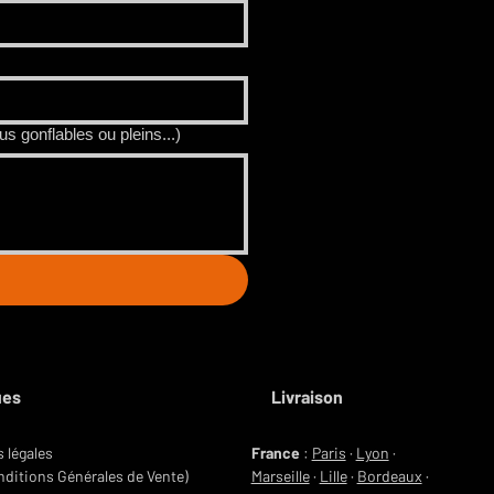
s gonflables ou pleins...)
ues
Livraison
 légales
France
:
Paris
·
Lyon
·
ditions Générales de Vente)
Marseille
·
Lille
·
Bordeaux
·