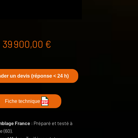
Prix
39 900,00 €
er un devis (réponse < 24 h)
Fiche technique
blage France
: Préparé et testé à
 (60).