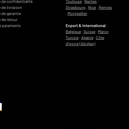
e de confidentialité
Toulouse
·
Nantes
·
 de livraison
Strasbourg
.
Nice
.
Rennes
e de garantie
.
Montpellier
e de retour
e paiements
Export & International
:
Belgique
·
Suisse
·
Maroc
·
Tunisie
·
Algérie
·
Côte
d'Ivoire (Abidjan)