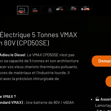
 Électrique 5 Tonnes VMAX
um 80V (CPD50SE)
Adieu le Diesel
. Le VMAX CPD50SE n'est pas
ec sa capacité de 5 tonnes et son architecture
Demand
lacer vos vieux chariots thermiques polluants.
oces de matériaux et l'industrie lourde, il
l avec la précision chirurgicale de
ue VMAX ?
🏭
Assem
tandard VMAX)
: Une batterie de 80V / 460Ah
Lamorlaye
auses. Fini la salle de charge ventilée et