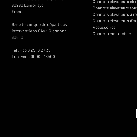
Pneus
Chariots élévateurs éle
60260 Lamorlaye
Chariots élévateurs tou
France
Chariots élévateurs 3 r
Chariots élévateurs d'o
Poids propre
Base technique de départ des
Accessoires
interventions SAV : Clermont
Chariots customiser
60600
Tél :
+33 6 29 16 27 35
Lun-Ven : 9h00 - 18h00