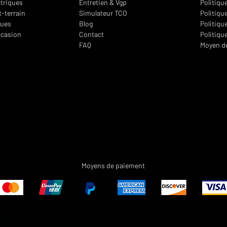
Pneus Pleins (Solid Tyres) – Avant :
ctriques
Entretien & Vgp
Politiqu
t-terrain
28×12.5-15
Simulateur TCO
Politique
oues
Blog
Politiqu
ccasion
Contact
Politiqu
6780 kg (Version Lithium) – Stabilité
FAQ
Moyen d
renforcée
Moyens de paiement