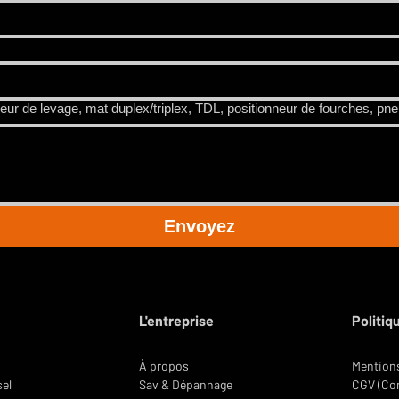
13 km/h (Productivité maximale)
ôt qu'un Diesel 5T ?
Pour deux raisons : Le
15% (Idéal rampes et quais)
0€ à 6000€ de carburant par an.
bruit, sans vibrations et sans gaz
de l'industrie.
eur de levage, mat duplex/triplex, TDL, positionneur de fourches, pneu
Configuration Standard
Standard 3000 mm (Mât
Duplex/Triplex en option jusqu'à
6m)
Envoyez
2250 mm (Passage de portes
standard)
2172 mm (Compacité
L'entreprise
Politiq
exceptionnelle pour un 5T)
3135 mm
À propos
Mentions
sel
Sav & Dépannage
CGV (Con