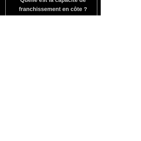
Quelle est la capacité de
franchissement en côte ?
Nos modèles tout-terrain 4x4 sont
conçus pour franchir des pentes
importantes (arrière-pays). La
capacité exacte dépend de la charge
transportée, de l'état du sol et des
pneumatiques.
Quel chariot pour l'événementiel
(proche public) ?
Nous recommandons la gamme
électrique (Lithium ou Plomb) pour
l'absence de gaz d'échappement et
le faible niveau sonore. L'ajout de