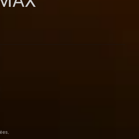
 VMAX
uées.