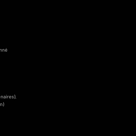
onné
naires).
n)