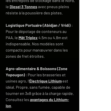
les entrepôts de stockage dans le Nord,
le
Diesel 3 Tonnes
avec pneus pleins
résiste à la poussière des pistes.
Logistique Portuaire (Abidjan / Vridi)
:
Pour le dépotage de conteneurs au
PAA, le
Mât Triplex
4.5m ou 4.8m est
indispensable. Nos modèles sont
compacts pour manœuvrer dans les
zones de fret étroites.
Agro-alimentaire & Boissons (Zone
Yopougon)
: Pour les brasseries et
usines agro, l'
Électrique Lithium
est
idéal. Propre, sans fumée, capable de
tourner en 3x8 grâce à la charge rapide.
Consultez les
avantages du Lithium-
Ion
.