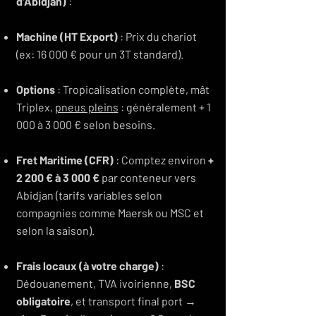
d'Abidjan)
:
Machine (HT Export)
: Prix du chariot
(ex: 16 000 € pour un 3T standard).
Options
: Tropicalisation complète, mât
Triplex,
pneus pleins
: généralement + 1
000 à 3 000 € selon besoins.
Fret Maritime (CFR)
: Comptez environ
+
2 200 € à 3 000 €
par conteneur vers
Abidjan (tarifs variables selon
compagnies comme Maersk ou MSC et
selon la saison).
Frais locaux (à votre charge)
:
Dédouanement, TVA ivoirienne,
BSC
obligatoire
, et transport final port →