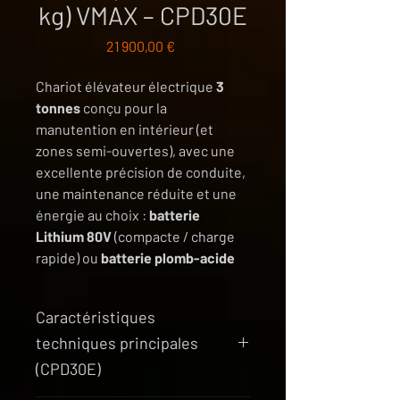
kg) VMAX – CPD30E
Prix
21 900,00 €
Chariot élévateur électrique
3
tonnes
conçu pour la
manutention en intérieur (et
zones semi-ouvertes), avec une
excellente précision de conduite,
une maintenance réduite et une
énergie au choix :
batterie
Lithium 80V
(compacte / charge
rapide) ou
batterie plomb-acide
80V
(autonomie élevée). Idéal
pour entrepôts, production,
Caractéristiques
logistique et
techniques principales
chargement/déchargement sur
sols préparés.
(CPD30E)