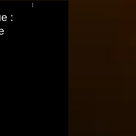
e :
e