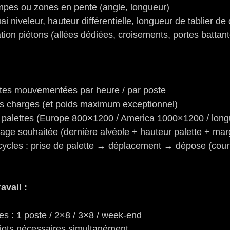
pes ou zones en pente (angle, longueur)
i niveleur, hauteur différentielle, longueur de tablier de
tion piétons (allées dédiées, croisements, portes battan
tes mouvementées par heure / par poste
 charges (et poids maximum exceptionnel)
palettes (Europe 800×1200 / America 1000×1200 / long
age souhaitée (dernière alvéole + hauteur palette + mar
ycles : prise de palette → déplacement → dépose (court
avail :
s : 1 poste / 2×8 / 3×8 / week-end
ots nécessaires simultanément