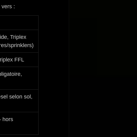
 vers :
de, Triplex 
res/sprinklers)
Triplex FFL
ligatoire, 
sel selon sol, 
 hors 