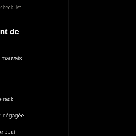
check-list 
nt de 
s mauvais 
e rack 
ur dégagée 
de quai