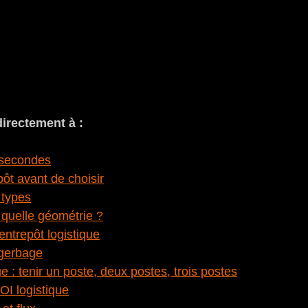
irectement à :
 secondes
pôt avant de choisir
 types
: quelle géométrie ?
entrepôt logistique
 gerbage
ge : tenir un poste, deux postes, trois postes
OI logistique