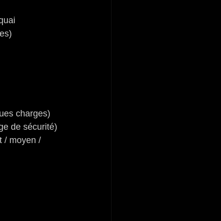
 quai
tes)
ues charges)
ge de sécurité)
 / moyen / 