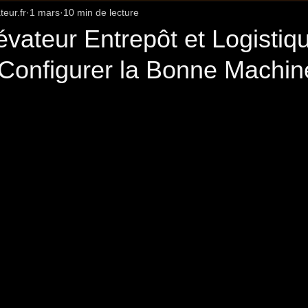
eur.fr
1 mars
10 min de lecture
Innovations et Évolutions du Marché
Guides Sectoriels
évateur Entrepôt et Logistiqu
 Configurer la Bonne Machin