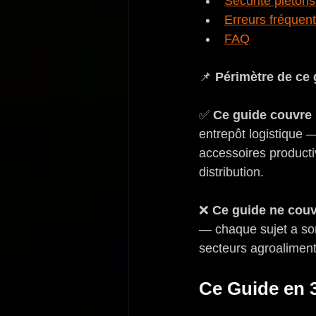
Sécurité piétons 
Erreurs fréquen
FAQ
📌 
Périmètre de ce 
✅ 
Ce guide couvre 
entrepôt logistique —
accessoires productiv
distribution.
❌ 
Ce guide ne couv
— chaque sujet a son
secteurs agroaliment
Ce Guide en