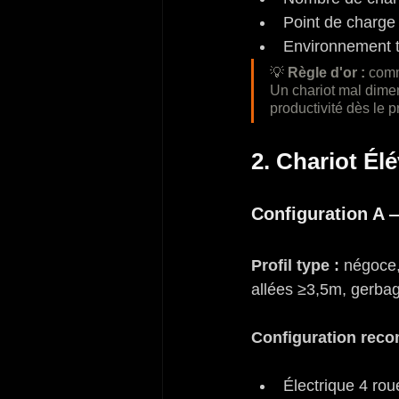
Point de charge 
Environnement the
💡 
Règle d'or :
 comm
Un chariot mal dime
productivité dès le 
2. Chariot Él
Configuration A
Profil type :
 négoce,
allées ≥3,5m, gerbag
Configuration rec
Électrique 4 rou