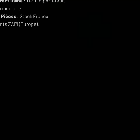
irect Usine
: Tarif importateur,
ermédiaire.
 Pièces
: Stock France,
ts ZAPI (Europe).