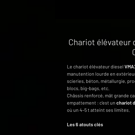
Chariot élévateur 
Le chariot élévateur diesel
VMAX
manutention lourde en extérieur
scieries, béton, métallurgie, pr
blocs, big-bags, etc.
Châssis renforcé, mât grande ca
empattement : c’est un
chariot d
où un 4–5 t atteint ses limites.
Les 6 atouts clés
Capacité réelle 6 000 kg
à ce