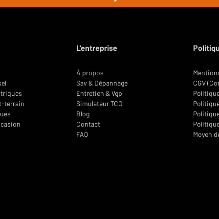
igurons le chariot, calculons la capacité
illé, clair et chiffré.
L'entreprise
Politiq
À propos
Mentions
sel
Sav & Dépannage
CGV (Con
ctriques
Entretien & Vgp
Politiqu
t-terrain
Simulateur TCO
Politique
oues
Blog
Politiqu
ccasion
Contact
Politiqu
FAQ
Moyen d