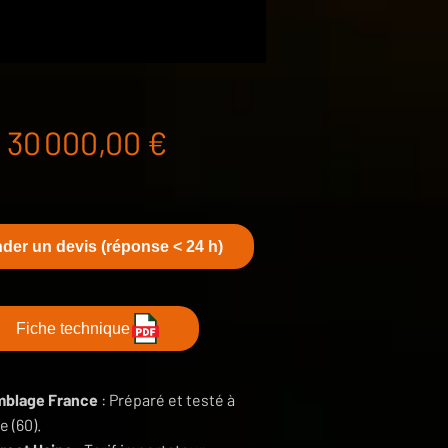
Prix
30 000,00 €
er un devis (réponse < 24 h)
Fiche technique
blage France
: Préparé et testé à
 (60).