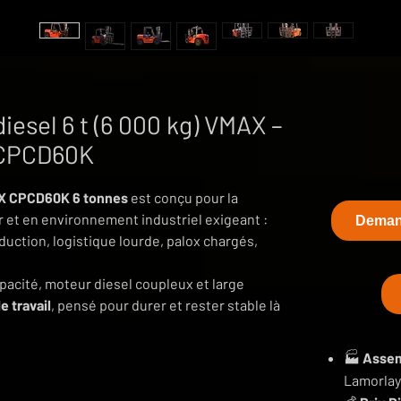
diesel 6 t (6 000 kg) VMAX –
CPCD60K
 CPCD60K 6 tonnes
est conçu pour la
 et en environnement industriel exigeant :
Demand
oduction, logistique lourde, palox chargés,
pacité, moteur diesel coupleux et large
e travail
, pensé pour durer et rester stable là
🏭
Assem
Lamorlaye
ntre de charge 600 mm, dimensionné pour