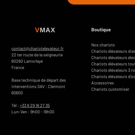
accessoires souhaités. Nous conf
résiduelle et éditons un devis déta
V
MAX
Boutique
Nos chariots
contact@chariotelevateur.fr
Chariots élévateurs die
22 ter route de la seigneurie
Chariots élévateurs éle
60260 Lamorlaye
Chariots élévateurs tou
France
Chariots élévateurs 3 r
Chariots élévateurs d'o
Base technique de départ des
Accessoires
interventions SAV : Clermont
Chariots customiser
60600
Tél :
+33 6 29 16 27 35
Lun-Ven : 9h00 - 18h00