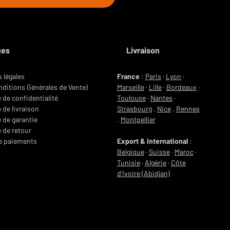
ues
Livraison
 légales
France
:
Paris
·
Lyon
·
ditions Générales de Vente)
Marseille
·
Lille
·
Bordeaux
·
e de confidentialité
Toulouse
·
Nantes
·
 de livraison
Strasbourg
.
Nice
.
Rennes
e de garantie
.
Montpellier
e de retour
e paiements
Export & International
:
Belgique
·
Suisse
·
Maroc
·
Tunisie
·
Algérie
·
Côte
d'Ivoire (Abidjan)