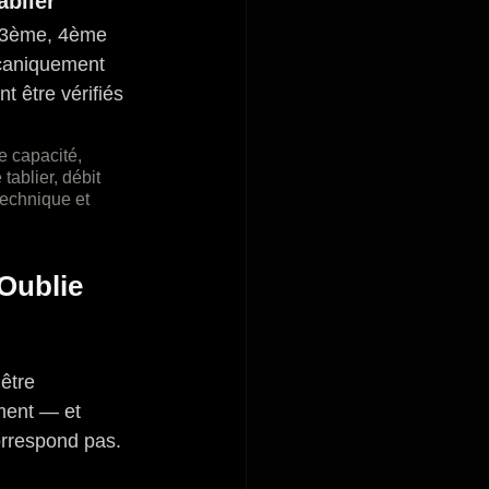
ablier
 (3ème, 4ème 
écaniquement 
t être vérifiés 
e capacité, 
tablier, débit 
technique et 
Oublie 
être 
ment — et 
orrespond pas.