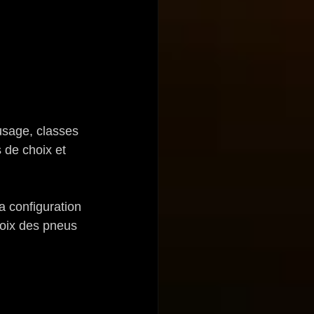
'usage, classes 
s de choix et 
 la configuration 
hoix des pneus 