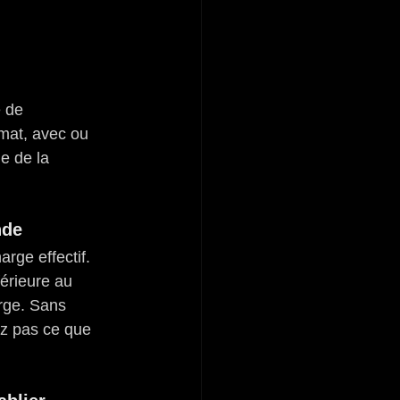
 de 
rmat, avec ou 
e de la 
nde
rge effectif. 
érieure au 
arge. Sans 
ez pas ce que 