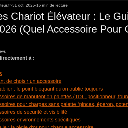
eur.fr
31 oct. 2025
16 min de lecture
Innovations et Évolutions du Marché
Guides Sectoriels
s Chariot Élévateur : Le Gu
026 (Quel Accessoire Pour 
évr.
irectement à :
s
nt de choisir un accessoire
ablier : le point bloquant qu'on oublie toujours
ssoires de manutention palettes (TDL, positionneur, four
ssoires pour charges sans palette (pinces, éperon, pote
soires de sécurité et visibilité
essoires environnements spécifiques
lle : la règle d'or pour chaque accessoire