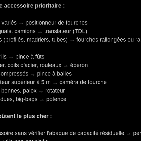
 accessoire prioritaire :
s variés → positionneur de fourches
 quais, camions → translateur (TDL)
(profilés, madriers, tubes) → fourches rallongées ou ra
rils → pince à fûts
r, coils d'acier, rouleaux → éperon
 compressés → pince à balles
teur supérieur à 5 m → caméra de fourche
 bennes, palox → rotateur
dues, big-bags → potence
ûtent le plus cher :
oire sans vérifier l'abaque de capacité résiduelle → per