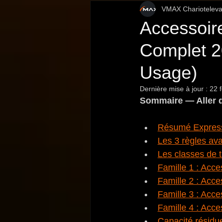
VMAX Chariotelevat
Sécurité et Réglementation
Accessoire
Complet 2
Usage)
Dernière mise à jour :
22 f
Sommaire — Aller d
Résumé Expres
Les 3 règles ava
Les classes de t
Famille 1 : Acce
Famille 2 : Acce
Famille 3 : Acces
Famille 4 : Acc
Capacité résidue