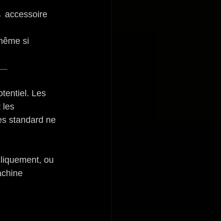
→ accessoire 
même si 
 — 
entiel. Les 
 les 
es standard ne 
liquement, ou 
achine 