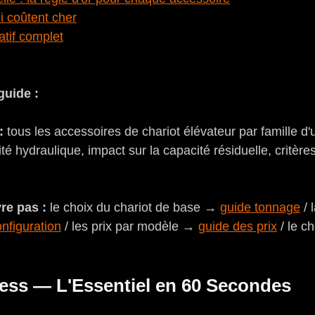
i coûtent cher
tif complet
guide :
:
 tous les accessoires de chariot élévateur par famille d
ité hydraulique, impact sur la capacité résiduelle, critère
re pas :
 le choix du chariot de base → 
guide tonnage
 /
nfiguration
 / les prix par modèle → 
guide des prix
 / le c
ss — L'Essentiel en 60 Secondes