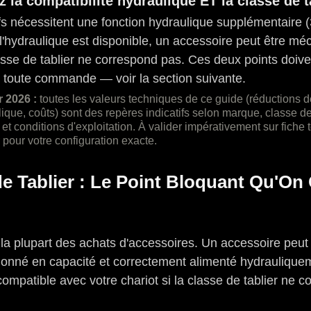
z la compatibilité hydraulique ET la classe de t
fs nécessitent une fonction hydraulique supplémentaire
l'hydraulique est disponible, un accessoire peut être m
asse de tablier ne correspond pas. Ces deux points doiven
 toute commande — voir la section suivante.
 2026 :
 toutes les valeurs techniques de ce guide (réductions d
ique, coûts) sont des repères indicatifs selon marque, classe de 
et conditions d'exploitation. À valider impérativement sur fiche 
pour votre configuration exacte.
e Tablier : Le Point Bloquant Qu'On 
 la plupart des achats d'accessoires. Un accessoire peut 
ionné en capacité et correctement alimenté hydraulique
mpatible avec votre chariot si la classe de tablier ne c