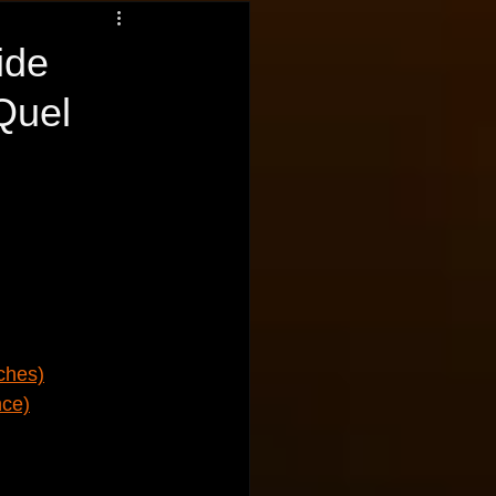
ide
Quel
ches)
nce)