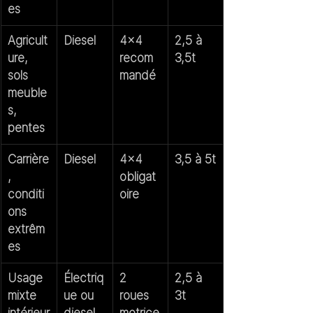
es
Agricult
Diesel
4x4 
2,5 à 
ure, 
recom
3,5t
sols 
mandé
meuble
s, 
pentes
Carrière
Diesel
4x4 
3,5 à 5t
, 
obligat
conditi
oire
ons 
extrêm
es
Usage 
Électriq
2 
2,5 à 
mixte 
ue ou 
roues 
3t