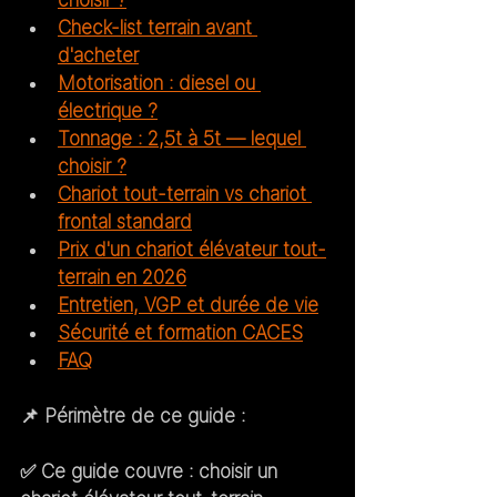
choisir ?
Check-list terrain avant 
d'acheter
Motorisation : diesel ou 
électrique ?
Tonnage : 2,5t à 5t — lequel 
choisir ?
Chariot tout-terrain vs chariot 
frontal standard
Prix d'un chariot élévateur tout-
terrain en 2026
Entretien, VGP et durée de vie
Sécurité et formation CACES
FAQ
📌 
Périmètre de ce guide :
✅ 
Ce guide couvre :
 choisir un 