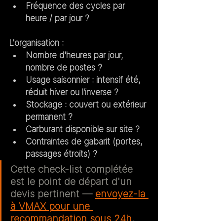
Fréquence des cycles par 
heure / par jour ?
L'organisation :
Nombre d'heures par jour, 
nombre de postes ?
Usage saisonnier : intensif été, 
réduit hiver ou l'inverse ?
Stockage : couvert ou extérieur 
permanent ?
Carburant disponible sur site ?
Contraintes de gabarit (portes, 
passages étroits) ?
Cette check-list complétée 
est le point de départ d'un 
devis pertinent — 
envoyez-la 
à VMAX pour une 
recommandation sous 24h
.