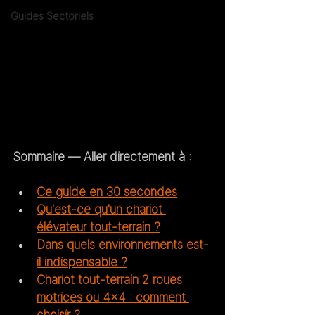
Guides Sectoriels
Sommaire — Aller directement à :
Ce guide en 30 secondes
Qu'est-ce qu'un chariot 
élévateur tout-terrain ?
Dans quels environnements est-
il indispensable ?
Chariot tout-terrain 2 roues 
motrices ou 4x4 : comment 