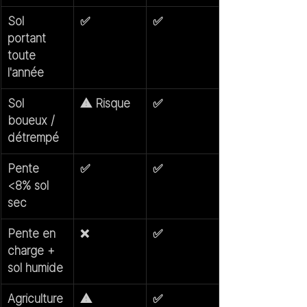
Sol 
✅
✅
portant 
toute 
l'année
Sol 
⚠️ Risque
✅
boueux / 
détrempé
Pente 
✅
✅
<8% sol 
sec
Pente en 
❌
✅
charge + 
sol humide
Agriculture 
⚠️
✅