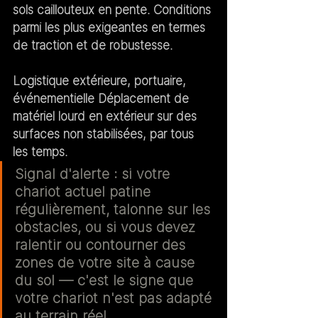
sols caillouteux en pente. Conditions 
parmi les plus exigeantes en termes 
de traction et de robustesse.
Logistique extérieure, portuaire, 
événementielle
 Déplacement de 
matériel lourd en extérieur sur des 
surfaces non stabilisées, par tous 
les temps.
Signal d'alerte :
 si votre 
chariot actuel patine 
régulièrement, talonne sur les 
obstacles, ou si vous devez 
ralentir ou contourner des 
zones de votre site à cause 
du sol — c'est le signe que 
votre chariot n'est pas adapté 
au terrain réel.