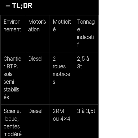
— TL;DR
Environ
Motoris
Motricit
Tonnag
nement
ation
é
e 
indicati
f
Chantie
Diesel
2 
2,5 à 
r BTP, 
roues 
3t
sols 
motrice
semi-
s
stabilis
és
Scierie,
Diesel
2RM 
3 à 3,5t
 boue, 
ou 4x4
pentes 
modéré