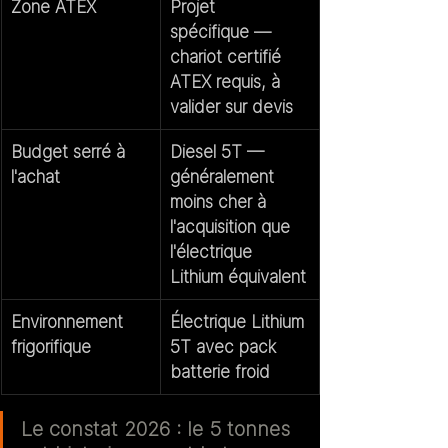
Zone ATEX
Projet 
spécifique
 — 
chariot certifié 
ATEX requis, à 
valider sur devis
Budget serré à 
Diesel 5T
 — 
l'achat
généralement 
moins cher à 
l'acquisition que 
l'électrique 
Lithium équivalent
Environnement 
Électrique Lithium 
frigorifique
5T
 avec pack 
batterie froid
Le constat 2026 :
 le 5 tonnes 