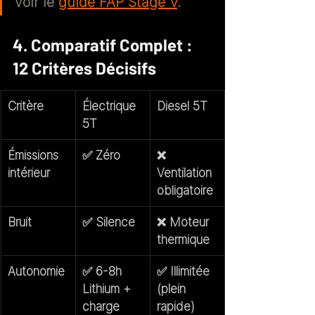
voir le 
guide FAP Stage V
.
4. Comparatif Complet : 
12 Critères Décisifs
Critère
Électrique 
Diesel 5T
5T
Émissions 
✅ Zéro
❌ 
intérieur
Ventilation 
obligatoire
Bruit
✅ Silence
❌ Moteur 
thermique
Autonomie
✅ 6-8h 
✅ Illimitée 
Lithium + 
(plein 
charge 
rapide)