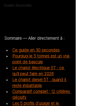
Guides Sectoriels
Sommaire — Aller directement à :
Ce guide en 30 secondes
Pourquoi le 5 tonnes est un vrai 
point de bascule
Le chariot électrique 5T : ce 
qu'il peut faire en 2026
Le chariot diesel 5T : quand il 
reste imbattable
Comparatif complet : 12 critères 
décisifs
Les 5 profils d'usage et le 