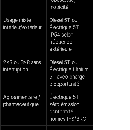
motricité
Usage mixte 
Diesel 5T
 ou 
intérieur/extérieur
Électrique 5T 
IP54
 selon 
fréquence 
extérieure
2×8 ou 3×8 sans 
Diesel 5T
 ou 
interruption
Électrique Lithium 
5T
 avec charge 
d'opportunité
Agroalimentaire / 
Électrique 5T
 — 
pharmaceutique
zéro émission, 
conformité 
normes IFS/BRC