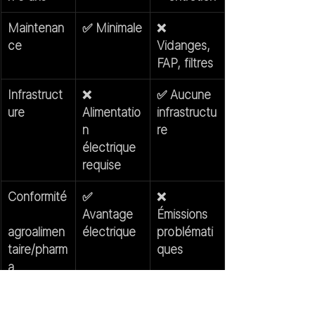
Maintenan
✅ Minimale
❌ 
ce
Vidanges, 
FAP, filtres
Infrastruct
❌ 
✅ Aucune 
ure
Alimentatio
infrastructu
n 
re
électrique 
requise
Conformité
✅ 
❌ 
Avantage 
Émissions 
agroalimen
électrique
problémati
taire/pharm
ques
a
Zone ATEX
⚠️ Chariot 
⚠️ Chariot 