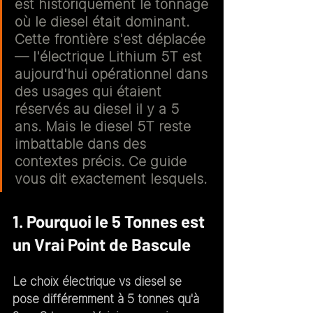
est historiquement le tonnage 
où le diesel était dominant. 
Cette frontière s'est déplacée 
— l'électrique Lithium 5T est 
aujourd'hui opérationnel dans 
des usages qui étaient 
réservés au diesel il y a 5 
ans. Mais le diesel 5T reste 
imbattable dans des 
contextes précis. Ce guide 
vous dit exactement lesquels.
1. Pourquoi le 5 Tonnes est 
un Vrai Point de Bascule
Le choix électrique vs diesel se 
pose différemment à 5 tonnes qu'à 