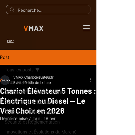
V
MAX
Post
Post
Tous les posts
VMAX Chariotelevateur.fr
Tous les posts
5 avr.
10 min de lecture
Chariot Élévateur 5 Tonnes :
Comparatifs et Guides d’Achat
Électrique ou Diesel — Le
Performance et Rentabilité
Vrai Choix en 2026
Entretien et Maintenance
Dernière mise à jour :
16 avr.
Sécurité et Réglementation
Innovations et Évolutions du Marché