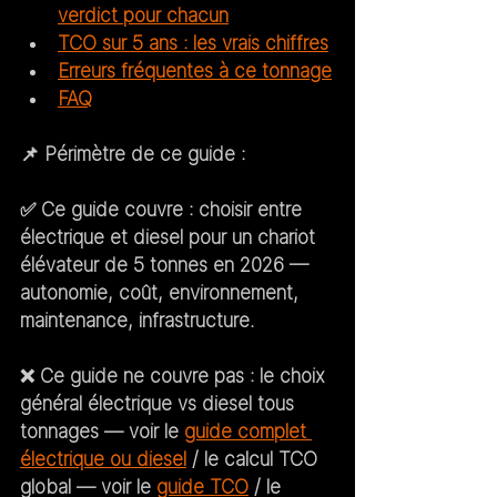
verdict pour chacun
TCO sur 5 ans : les vrais chiffres
Erreurs fréquentes à ce tonnage
FAQ
📌 
Périmètre de ce guide :
✅ 
Ce guide couvre :
 choisir entre 
électrique et diesel pour un chariot 
élévateur de 5 tonnes en 2026 — 
autonomie, coût, environnement, 
maintenance, infrastructure.
❌ 
Ce guide ne couvre pas :
 le choix 
général électrique vs diesel tous 
tonnages — voir le 
guide complet 
électrique ou diesel
 / le calcul TCO 
global — voir le 
guide TCO
 / le 