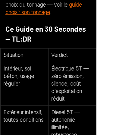
choix du tonnage — voir le 
guide 
choisir son tonnage
.
Ce Guide en 30 Secondes 
— TL;DR
Situation
Verdict
Intérieur, sol 
Électrique 5T
 — 
béton, usage 
zéro émission, 
régulier
silence, coût 
d'exploitation 
réduit
Extérieur intensif, 
Diesel 5T
 — 
toutes conditions
autonomie 
illimitée, 
robustesse, 