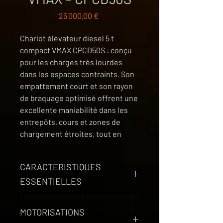
Prix
25 000,00 €
Chariot élévateur diesel 5 t
compact VMAX CPCD50S : conçu
pour les charges très lourdes
dans les espaces contraints. Son
empattement court et son rayon
de braquage optimisé offrent une
excellente maniabilité dans les
entrepôts, cours et zones de
chargement étroites, tout en
garantissant stabilité et confort
de conduite. Mât duplex 3 m de
CARACTERISTIQUES
série (mâts levée libre / triplex
ESSENTIELLES
disponibles), hydraulique précise,
châssis renforcé et équipements
Capacité nominale :
5 000 kg —
de sécurité modernes en font un
MOTORISATIONS
centre de charge 500 mm
chariot idéal pour un usage