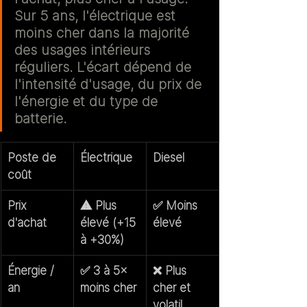
Sur 5 ans, 
l'électrique est 
moins cher dans la majorité 
des usages intérieurs 
réguliers
. L'écart dépend de 
l'intensité d'usage, du prix de 
l'énergie et du type de 
batterie.
Poste de 
Électrique
Diesel
coût
Prix 
⚠️ Plus 
✅ Moins 
d'achat
élevé (+15 
élevé
à +30%)
Énergie / 
✅ 3 à 5× 
❌ Plus 
an
moins cher
cher et 
volatil