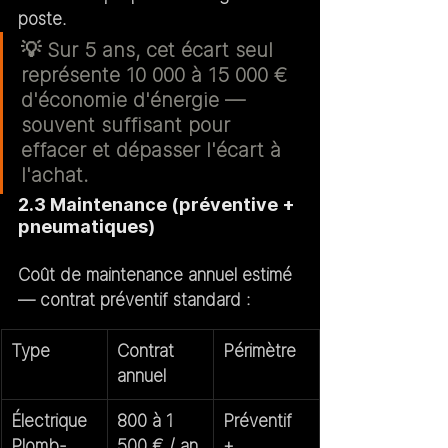
poste.
💡 Sur 5 ans, cet écart seul 
représente 10 000 à 15 000 € 
d'économie d'énergie — 
souvent suffisant pour 
effacer et dépasser l'écart à 
l'achat.
2.3 Maintenance (préventive + 
pneumatiques)
Coût de maintenance annuel estimé 
— contrat préventif standard :
Type
Contrat 
Périmètre
annuel
Électrique 
800 à 1 
Préventif 
Plomb-
500 € / an
+ 