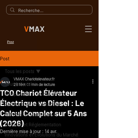
V
MAX
Post
Post
Tous les posts
VMAX Chariotelevateur.fr
Tous les posts
28 févr.
11 min de lecture
TCO Chariot Élévateur
Comparatifs et Guides d’Achat
Électrique vs Diesel : Le
Performance et Rentabilité
Calcul Complet sur 5 Ans
Entretien et Maintenance
(2026)
Sécurité et Réglementation
Dernière mise à jour :
14 avr.
Innovations et Évolutions du Marché