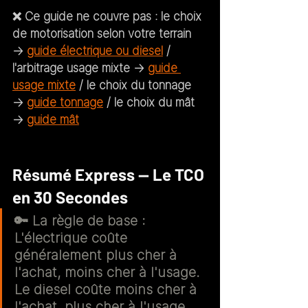
❌ 
Ce guide ne couvre pas :
 le choix 
de motorisation selon votre terrain 
→ 
guide électrique ou diesel
 / 
l'arbitrage usage mixte → 
guide 
usage mixte
 / le choix du tonnage 
→ 
guide tonnage
 / le choix du mât 
→ 
guide mât
Résumé Express — Le TCO 
en 30 Secondes
🔑 
La règle de base :
L'électrique coûte 
généralement plus cher à 
l'achat, moins cher à l'usage. 
Le diesel coûte moins cher à 
l'achat, plus cher à l'usage. 