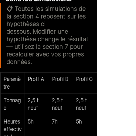
📋 
Toutes les simulations de 
la section 4 reposent sur les 
hypothèses ci-
dessous.
 Modifier une 
hypothèse change le résultat 
— utilisez la section 7 pour 
recalculer avec vos propres 
données.
Paramè
Profil A
Profil B
Profil C
tre
Tonnag
2,5 t 
2,5 t 
2,5 t 
e
neuf
neuf
neuf
Heures 
5h
7h
5h
effectiv