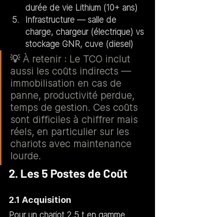
durée de vie Lithium (10+ ans)
Infrastructure
 — salle de 
charge, chargeur (électrique) vs 
stockage GNR, cuve (diesel)
💡 
À retenir :
 Le TCO inclut 
aussi les coûts indirects — 
immobilisation en cas de 
panne, productivité perdue, 
temps de gestion. Ces coûts 
sont difficiles à chiffrer mais 
réels, en particulier sur les 
chariots avec maintenance 
lourde.
2. Les 5 Postes de Coût
2.1 Acquisition
Pour un chariot 2,5 t en gamme 