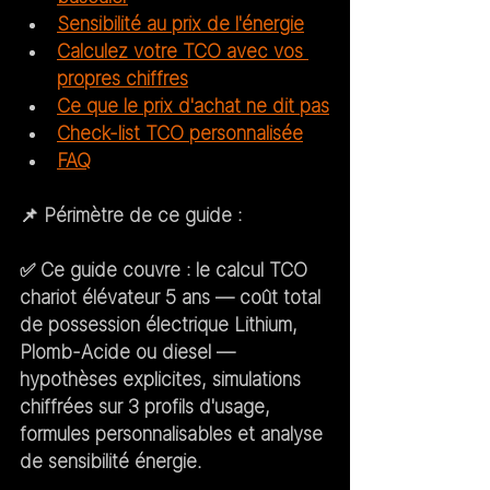
Sensibilité au prix de l'énergie
Calculez votre TCO avec vos 
propres chiffres
Ce que le prix d'achat ne dit pas
Check-list TCO personnalisée
FAQ
📌 
Périmètre de ce guide :
✅ 
Ce guide couvre :
 le calcul TCO 
chariot élévateur 5 ans — coût total 
de possession électrique Lithium, 
Plomb-Acide ou diesel — 
hypothèses explicites, simulations 
chiffrées sur 3 profils d'usage, 
formules personnalisables et analyse 
de sensibilité énergie.