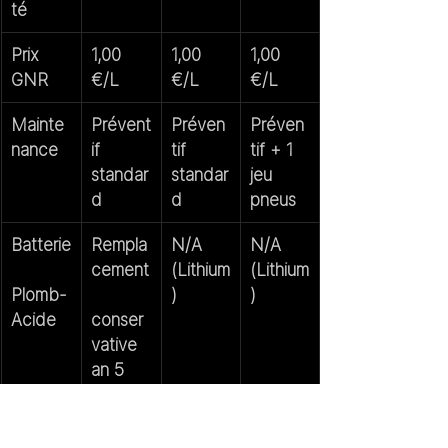
té
Prix 
1,00 
1,00 
1,00 
GNR
€/L
€/L
€/L
Mainte
Prévent
Préven
Préven
nance
if 
tif 
tif + 1 
standar
standar
jeu 
d
d
pneus
Batterie
Rempla
N/A 
N/A 
cement
(Lithium
(Lithium
Plomb-
)
)
Acide
conser
vative 
an 5
Infrastr
Existant
Existan
Existan
ucture
e sur 
te sur 
te sur 