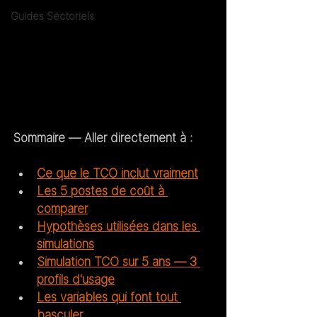
Guides Sectoriels
Sommaire — Aller directement à :
Ce que le TCO inclut vraiment
Les 5 postes de coût à 
comparer
Hypothèses utilisées dans les 
simulations
Simulation TCO sur 5 ans — 3 
profils d'usage
Les variables qui font tout 
basculer