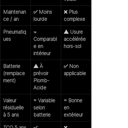
Maintenan
✅ Moins 
❌ Plus 
ce / an
lourde
complexe
Pneumatiq
≈ 
⚠️ Usure 
ues
Comparabl
accélérée 
e en 
hors-sol
intérieur
Batterie 
⚠️ À 
✅ Non 
(remplace
prévoir 
applicable
ment)
Plomb-
Acide
Valeur 
≈ Variable 
≈ Bonne 
résiduelle 
selon 
en 
à 5 ans
batterie
extérieur
TCO 5 ans 
✅ 
❌ 