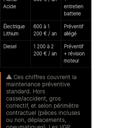
Acide
entretien 
batterie
Électrique 
600 à 1 
Préventif 
Lithium
200 € / an
allégé
Diesel
1 200 à 2 
Préventif 
200 € / an
+ révision 
moteur
⚠️ 
Ces chiffres couvrent la 
maintenance préventive 
standard.
 Hors 
casse/accident, gros 
correctif, et selon périmètre 
contractuel (pièces incluses 
ou non, déplacements, 
pneumatiques). Les VGP 