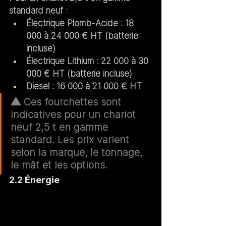
standard neuf :
Électrique Plomb-Acide
 : 18 
000 à 24 000 € HT (batterie 
incluse)
Électrique Lithium
 : 22 000 à 30 
000 € HT (batterie incluse)
Diesel
 : 16 000 à 21 000 € HT
⚠️ Ces fourchettes sont 
indicatives pour un chariot 
neuf 2,5 t en gamme 
standard. Les prix varient 
selon la marque, le tonnage, 
le mât et les options.
2.2 Énergie