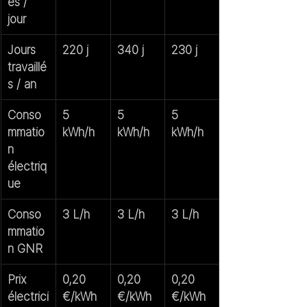
es / 
jour
Jours 
220 j
340 j
230 j
travaillé
s / an
Conso
5 
5 
5 
mmatio
kWh/h
kWh/h
kWh/h
n 
électriq
ue
Conso
3 L/h
3 L/h
3 L/h
mmatio
n GNR
Prix 
0,20 
0,20 
0,20 
électrici
€/kWh
€/kWh
€/kWh