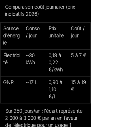
Comparaison coût journalier (prix 
indicatifs 2026) :
Source 
Conso 
Prix 
Coût / 
d'énerg
/ jour
unitaire
jour
ie
Électrici
~30 
0,18 à 
5 à 7 €
té
kWh
0,22 
€/kWh
GNR
~17 L
0,90 à 
15 à 19 
1,10 
€
€/L
Sur 250 jours/an :
 l'écart représente 
2 000 à 3 000 € par an
 en faveur 
de l'électrique pour un usage 1 