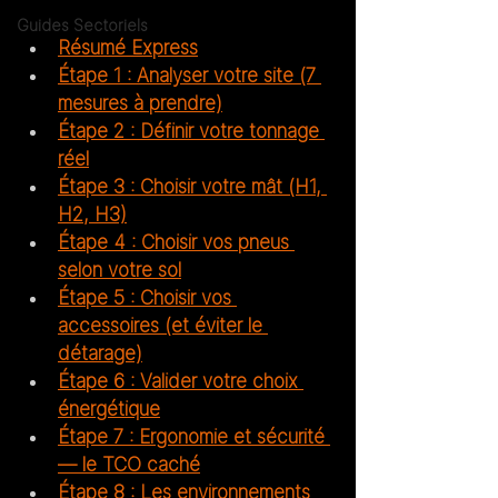
Guides Sectoriels
Résumé Express
Étape 1 : Analyser votre site (7 
mesures à prendre)
Étape 2 : Définir votre tonnage 
réel
Étape 3 : Choisir votre mât (H1, 
H2, H3)
Étape 4 : Choisir vos pneus 
selon votre sol
Étape 5 : Choisir vos 
accessoires (et éviter le 
détarage)
Étape 6 : Valider votre choix 
énergétique
Étape 7 : Ergonomie et sécurité 
— le TCO caché
Étape 8 : Les environnements 