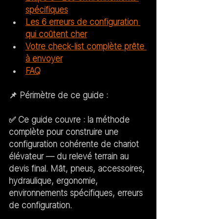
spécifiques
Les 6 erreurs de configuration 
qui coûtent cher
Votre check-list complète prête 
à envoyer
FAQ
📌 
Périmètre de ce guide :
✅ 
Ce guide couvre :
 la méthode 
complète pour construire une 
configuration cohérente de chariot 
élévateur — du relevé terrain au 
devis final. Mât, pneus, accessoires, 
hydraulique, ergonomie, 
environnements spécifiques, erreurs 
de configuration.