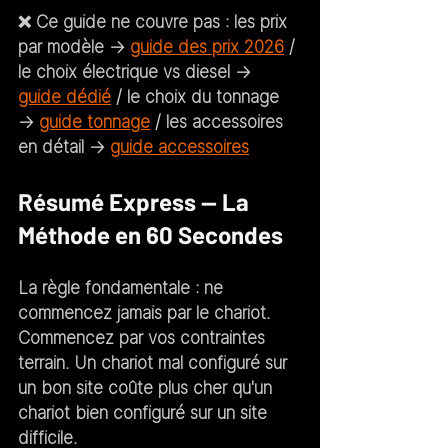
❌ 
Ce guide ne couvre pas :
 les prix 
par modèle → 
guide des prix 2026
 / 
le choix électrique vs diesel → 
guide dédié
 / le choix du tonnage 
→ 
guide tonnage
 / les accessoires 
en détail → 
guide accessoires
Résumé Express — La 
Méthode en 60 Secondes
La règle fondamentale :
 ne 
commencez jamais par le chariot. 
Commencez par vos contraintes 
terrain. Un chariot mal configuré sur 
un bon site coûte plus cher qu'un 
chariot bien configuré sur un site 
difficile.