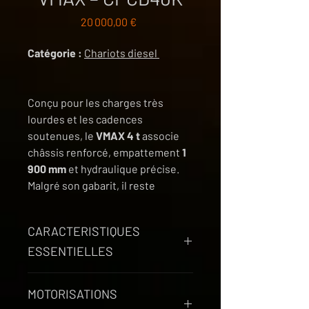
Prix
20 000,00 €
Catégorie :
Chariots diesel
Conçu pour les charges très
lourdes et les cadences
soutenues, le
VMAX 4 t
associe
châssis renforcé, empattement
1
900 mm
et hydraulique précise.
Malgré son gabarit, il reste
maniable entre quais, dépôts et
chantiers.
Livraison FR/BE
CARACTERISTIQUES
offerte
et
garantie 12 mois
.
ESSENTIELLES
Points forts
Capacité nominale
: 4 000 kg —
4 t utiles
: châssis/essieux
MOTORISATIONS
centre de charge 500 mm
dimensionnés, empattement
1