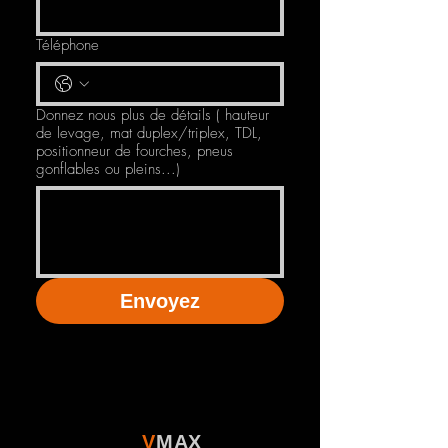
Téléphone
Donnez nous plus de détails ( hauteur
de levage, mat duplex/triplex, TDL,
positionneur de fourches, pneus
gonflables ou pleins...)
Envoyez
V
MAX