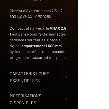
Chariot élévateur diesel 2,5 t (2
500 kg) VMAX – CPCD25K
Compact et nerveux, le
VMAX 2,5
t
est pensé pour l’extérieur et les
cadences soutenues. Châssis
rigide,
empattement 1 600 mm
,
hydraulique précis et commandes
progressives assurent des poses
de palette au millimètre dans les
allées serrées. Malgré sa
CARACTERISTIQUES
puissance, il reste maniable sur
ESSENTIELLES
quais, dépôts et chantiers.
Livraison FR/BE offerte
et
Capacité nominale
: 2 500 kg —
garantie 12 mois
.
MOTORISATIONS
centre de charge 500 mm
DISPONIBLES
Mâts
: duplex 3 m (série) •
Points forts
triplex jusqu’à 6 m (option)