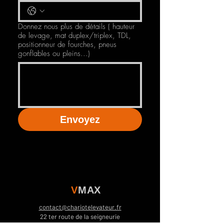
Donnez nous plus de détails ( hauteur
de levage, mat duplex/triplex, TDL,
positionneur de fourches, pneus
gonflables ou pleins...)
Envoyez
V
MAX
contact@chariotelevateur.fr
22 ter route de la seigneurie