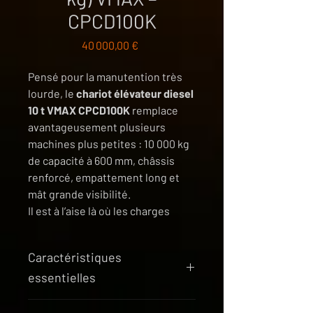
CPCD100K
Prix
40 000,00 €
Pensé pour la manutention très
lourde, le
chariot élévateur diesel
10 t VMAX CPCD100K
remplace
avantageusement plusieurs
machines plus petites : 10 000 kg
de capacité à 600 mm, châssis
renforcé, empattement long et
mât grande visibilité.
Il est à l’aise là où les charges
dépassent les 4–5 t : blocs béton,
aciers, bois massif, machines,
Caractéristiques
outillages lourds, éléments
essentielles
préfabriqués…
Usage intensif, environnement
(Fiche technique détaillée
exigeant, contraintes de sécurité