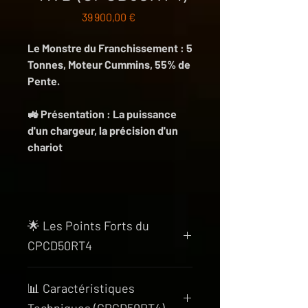
Prix
39 900,00 €
Le Monstre du Franchissement : 5
Tonnes, Moteur Cummins, 55% de
Pente.
🚜 Présentation : La puissance
d'un chargeur, la précision d'un
chariot
Le VMAX CPCD50RT4
est le
sommet de la gamme Tout-
🌟 Les Points Forts du
Terrain. Conçu pour les
CPCD50RT4
environnements extrêmes
(mines, carrières, exploitations
1.
Moteur CUMMINS 3.8L (Couple
forestières, BTP lourd), il
📊 Caractéristiques
de Camion)
Le cœur de la bête est
repousse toutes les limites
un
CUMMINS QSF3.8
délivrant
86