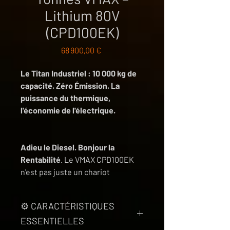
Lithium 80V
(CPD100EK)
Prix
68 900,00 €
Le Titan Industriel : 10 000 kg de
capacité. Zéro Émission. La
puissance du thermique,
l'économie de l'électrique.
Adieu le Diesel. Bonjour la
Rentabilité
. Le VMAX CPD100EK
n'est pas juste un chariot
élévateur, c'est une alternative
radicale aux gros chariots
⚙️ CARACTÉRISTIQUES
thermiques polluants. Conçu pour
ESSENTIELLES
les aciéries, les ports et l'industrie