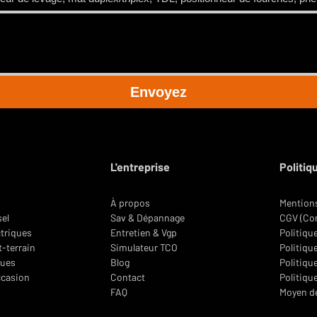
 utilisation intensive en 3×8 ?
r la base du 42 t, avec châssis, ponts,
y duty. Il est parfaitement adapté à une
tion de respecter un
plan de maintenance
 contrôles réguliers).
Envoyez
livraison et de garantie ?
 main
sur votre site (France & Belgique, autres
énéficie d’une
garantie 12 mois
, avec
contrat d’entretien pour sécuriser votre
L'entreprise
Politiq
À propos
Mentions
sel
Sav & Dépannage
CGV (Con
ctriques
Entretien & Vgp
Politiqu
t-terrain
Simulateur TCO
Politique
oues
Blog
Politiqu
ccasion
Contact
Politiqu
FAQ
Moyen d