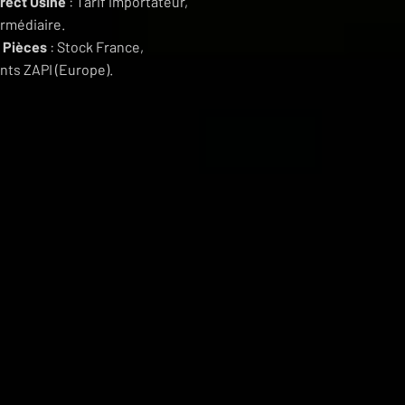
irect Usine
: Tarif importateur,
ermédiaire.
 Pièces
: Stock France,
ts ZAPI (Europe).