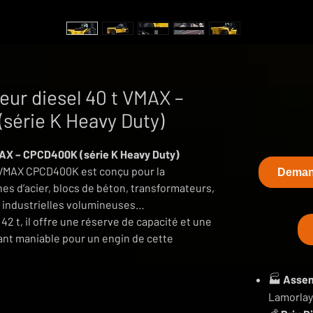
eur diesel 40 t VMAX –
série K Heavy Duty)
VMAX – CPCD400K (série K Heavy Duty)
t VMAX CPCD400K est conçu pour la
Demand
es d’acier, blocs de béton, transformateurs,
 industrielles volumineuses…
 42 t, il offre une réserve de capacité et une
tant maniable pour un engin de cette
🏭
Assem
Lamorlaye