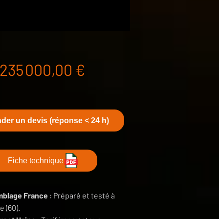
Prix
235 000,00 €
er un devis (réponse < 24 h)
Fiche technique
blage France
: Préparé et testé à
 (60).