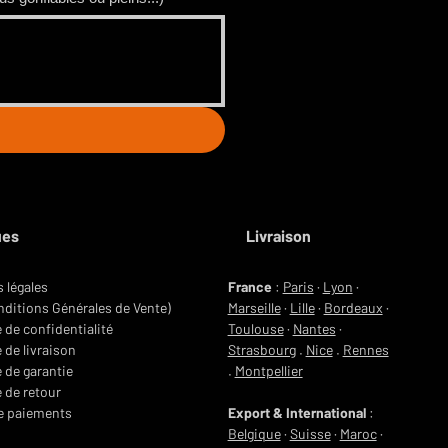
ues
Livraison
 légales
France
:
Paris
·
Lyon
·
ditions Générales de Vente)
Marseille
·
Lille
·
Bordeaux
·
e de confidentialité
Toulouse
·
Nantes
·
 de livraison
Strasbourg
.
Nice
.
Rennes
e de garantie
.
Montpellier
e de retour
e paiements
Export & International
:
Belgique
·
Suisse
·
Maroc
·