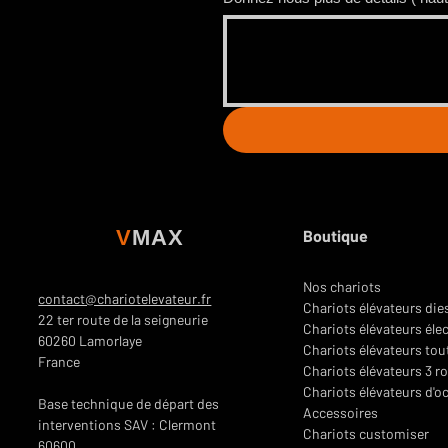
Ce chariot est-il adapté à une
Oui, le 40 t VMAX est conçu su
transmission et freinage heav
utilisation intensive, à condi
préventive
(vidanges, filtres,
Quelles sont les solutions de 
Nous livrons le chariot
clé en
pays sur étude). Le modèle b
possibilité d’extension et de 
V
MAX
Boutique
disponibilité machine.
Nos chariots
contact@chariotelevateur.fr
Chariots élévateurs die
22 ter route de la seigneurie
Chariots élévateurs éle
60260 Lamorlaye
Chariots élévateurs tou
France
Chariots élévateurs 3 r
Chariots élévateurs d'o
Base technique de départ des
Accessoires
interventions SAV : Clermont
Chariots customiser
60600