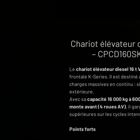
Chariot élévateur 
– CPCD160SK 
Le
chariot élévateur diesel 16 t
frontale K-Series. Il est destin
charges massives en continu : si
extérieure.
Avec sa
capacité 16 000 kg à 6
monte avant (4 roues AV)
, il g
supérieures sur les cycles intens
Points forts
16 t à 600 mm
: capacité réel