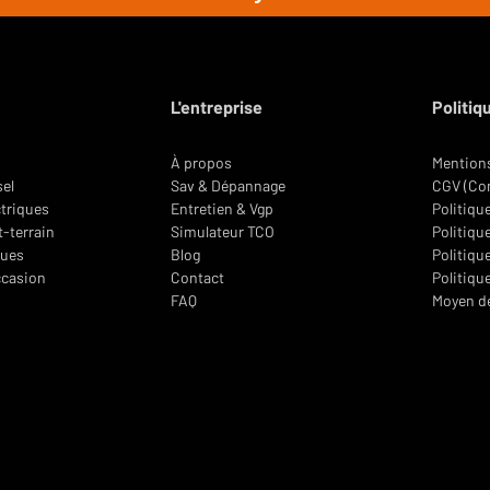
lons la motorisation adaptée au devis.
L'entreprise
Politiq
À propos
Mentions
sel
Sav & Dépannage
CGV (Con
ctriques
Entretien & Vgp
Politiqu
t-terrain
Simulateur TCO
Politique
oues
Blog
Politiqu
ccasion
Contact
Politiqu
FAQ
Moyen d