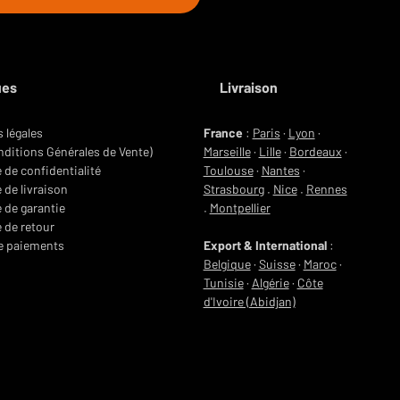
ues
Livraison
 légales
France
:
Paris
·
Lyon
·
ditions Générales de Vente)
Marseille
·
Lille
·
Bordeaux
·
e de confidentialité
Toulouse
·
Nantes
·
 de livraison
Strasbourg
.
Nice
.
Rennes
e de garantie
.
Montpellier
e de retour
e paiements
Export & International
:
Belgique
·
Suisse
·
Maroc
·
Tunisie
·
Algérie
·
Côte
d'Ivoire (Abidjan)