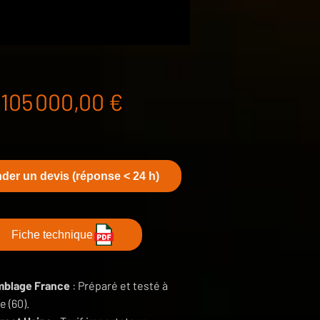
Prix
105 000,00 €
er un devis (réponse < 24 h)
Fiche technique
blage France
: Préparé et testé à
 (60).