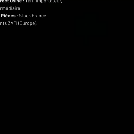
irect Usine
: Tarif importateur,
ermédiaire.
 Pièces
: Stock France,
ts ZAPI (Europe).