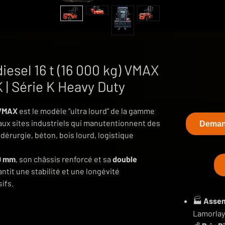
diesel 16 t (16 000 kg) VMAX
| Série K Heavy Duty
 VMAX
est le modèle “ultra lourd” de la gamme
é aux sites industriels qui manutentionnent des
Demand
dérurgie, béton, bois lourd, logistique
00 mm
, son châssis renforcé et sa
double
arantit une stabilité et une longévité
ifs.
🏭
Assem
Lamorlaye
le pour charges compactes et lourdes.