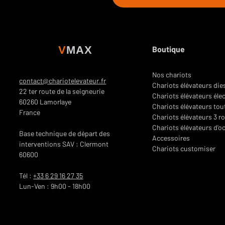
d’utilisation. Nous vous conseil
V
MAX
Boutique
Nos chariots
contact@chariotelevateur.fr
Chariots élévateurs die
22 ter route de la seigneurie
Chariots élévateurs éle
60260 Lamorlaye
Chariots élévateurs tou
France
Chariots élévateurs 3 r
Chariots élévateurs d'o
Base technique de départ des
Accessoires
interventions SAV : Clermont
Chariots customiser
60600
Tél :
+33 6 29 16 27 35
Lun-Ven : 9h00 - 18h00